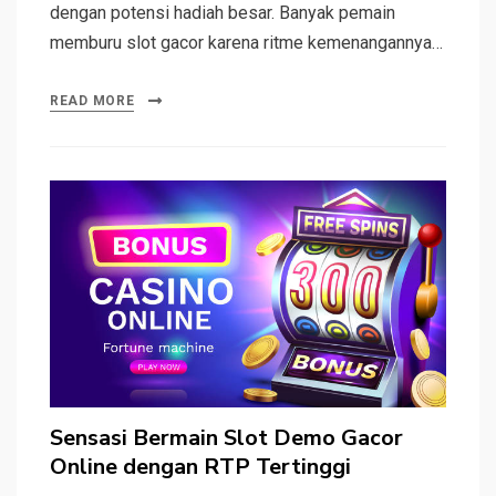
dengan potensi hadiah besar. Banyak pemain
memburu slot gacor karena ritme kemenangannya…
READ MORE
Sensasi Bermain Slot Demo Gacor
Online dengan RTP Tertinggi