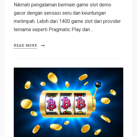
Nikmati pengalaman bermain game slot demo
gacor dengan sensasi seru dan keuntungan
melimpah. Lebih dari 1400 game slot dari provider
ternama seperti Pragmatic Play dan…
READ MORE